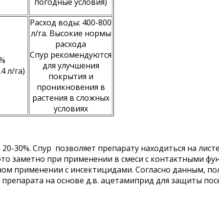
погодные условия)
Расход воды: 400-800
л/га. Высокие нормы
расхода
Спур рекомендуются
1%
для улучшения
4 л/га)
покрытия и
проникновения в
растения в сложных
условиях
0-30%. Спур позволяет препарату находиться на листе
то заметно при применении в смеси с контактными фу
тном применении с инсектицидами. Согласно данным, п
и препарата на основе д.в. ацетамиприд для защиты по