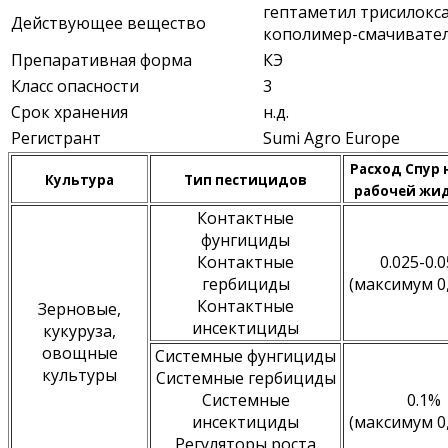
гептаметил трисилоксан
Действующее вещество
кополимер-смачиватель
Препаративная форма
КЭ
Класс опасности
3
Срок хранения
н.д.
Регистрант
Sumi Agro Europe
Расход Спур н
Культура
Тип пестицидов
рабочей жи
Контактные
фунгициды
Контактные
0.025-0.
гербициды
(максимум 0,
Контактные
Зерновые,
инсектициды
кукуруза,
овощные
Системные фунгициды
культуры
Системные гербициды
Системные
0.1%
инсектициды
(максимум 0,
Регуляторы роста