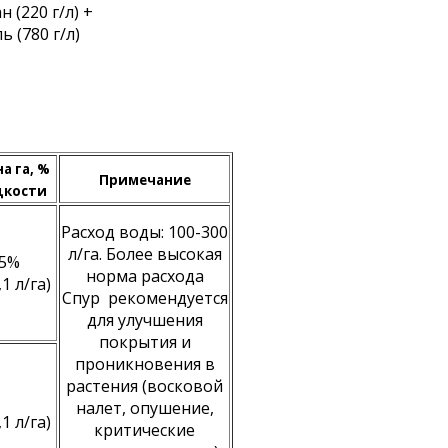
 (220 г/л) +
 (780 г/л)
а га, %
Примечание
дкости
Расход воды: 100-300
л/га. Более высокая
05%
норма расхода
1 л/га)
Спур рекомендуется
для улучшения
покрытия и
проникновения в
растения (восковой
налет, опушение,
1 л/га)
критические