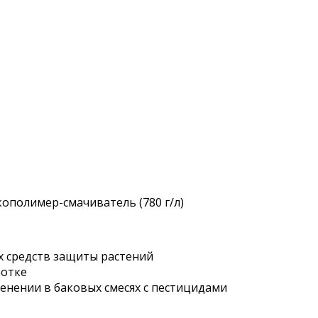
 кополимер-смачиватель (780 г/л)
 средств защиты растений
ботке
енении в баковых смесях с пестицидами