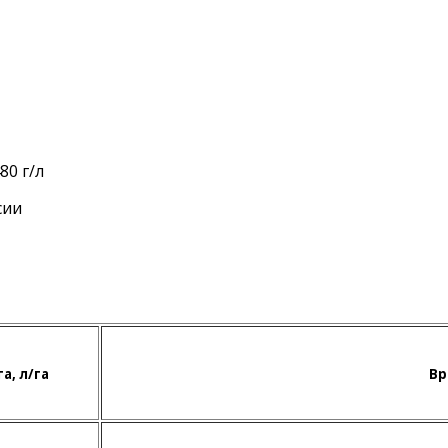
80 г/л
сии
а, л/га
Вр