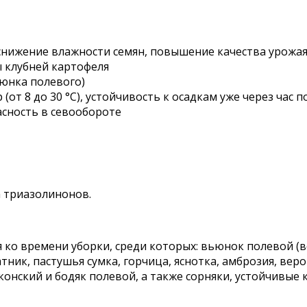
 снижение влажности семян, повышение качества урожа
 клубней картофеля
ьюнка полевого)
т 8 до 30 °С), устойчивость к осадкам уже через час п
асность в севообороте
а триазолинонов.
 ко времени уборки, среди которых: вьюнок полевой (вс
тник, пастушья сумка, горчица, яснотка, амброзия, вер
онский и бодяк полевой, а также сорняки, устойчивые 