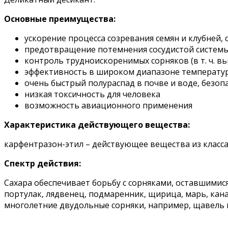
Основные преимущества:
ускорение процесса созревания семян и клубней,
предотвращение потемнения сосудистой системы
контроль трудноискоренимых сорняков (в т. ч. в
эффективность в широком диапазоне температур (о
очень быстрый полураспад в почве и воде, безоп
низкая токсичность для человека
возможность авиационного применения
Характеристика действующего вещества:
карфентразон-этил – действующее вещества из класс
Спектр действия:
Сахара обеспечивает борьбу с сорняками, оставшимися
портулак, лядвенец, подмаренник, щирица, марь, кана
многолетние двудольные сорняки, например, щавель к