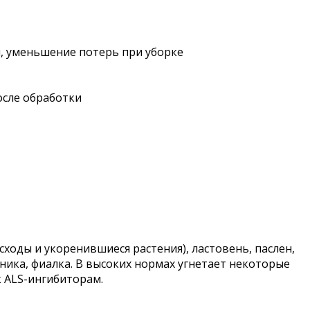
я, уменьшение потерь при уборке
осле обработки
ходы и укоренившиеся растения), ластовень, паслен,
оника, фиалка. В высоких нормах угнетает некоторые
к ALS-ингибиторам.