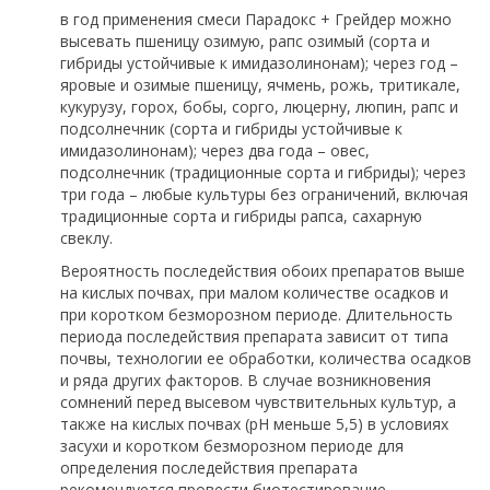
в год применения смеси Парадокс + Грейдер можно
высевать пшеницу озимую, рапс озимый (сорта и
гибриды устойчивые к имидазолинонам); через год –
яровые и озимые пшеницу, ячмень, рожь, тритикале,
кукурузу, горох, бобы, сорго, люцерну, люпин, рапс и
подсолнечник (сорта и гибриды устойчивые к
имидазолинонам); через два года – овес,
подсолнечник (традиционные сорта и гибриды); через
три года – любые культуры без ограничений, включая
традиционные сорта и гибриды рапса, сахарную
свеклу.
Вероятность последействия обоих препаратов выше
на кислых почвах, при малом количестве осадков и
при коротком безморозном периоде. Длительность
периода последействия препарата зависит от типа
почвы, технологии ее обработки, количества осадков
и ряда других факторов. В случае возникновения
сомнений перед высевом чувствительных культур, а
также на кислых почвах (pH меньше 5,5) в условиях
засухи и коротком безморозном периоде для
определения последействия препарата
рекомендуется провести биотестирование.