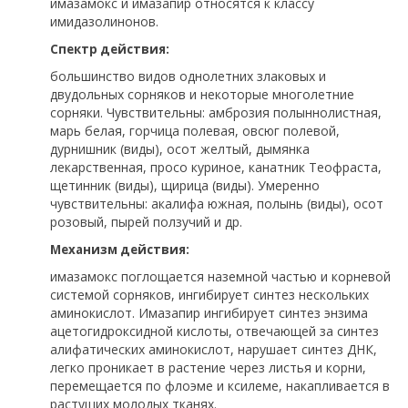
имазамокс и имазапир относятся к классу
имидазолинонов.
Спектр действия:
большинство видов однолетних злаковых и
двудольных сорняков и некоторые многолетние
сорняки. Чувствительны: амброзия полыннолистная,
марь белая, горчица полевая, овсюг полевой,
дурнишник (виды), осот желтый, дымянка
лекарственная, просо куриное, канатник Теофраста,
щетинник (виды), щирица (виды). Умеренно
чувствительны: акалифа южная, полынь (виды), осот
розовый, пырей ползучий и др.
Механизм действия:
имазамокс поглощается наземной частью и корневой
системой сорняков, ингибирует синтез нескольких
аминокислот. Имазапир ингибирует синтез энзима
ацетогидроксидной кислоты, отвечающей за синтез
алифатических аминокислот, нарушает синтез ДНК,
легко проникает в растение через листья и корни,
перемещается по флоэме и ксилеме, накапливается в
растущих молодых тканях.