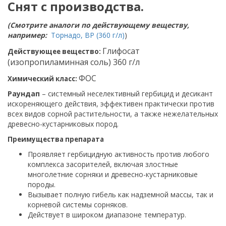
Снят с производства.
(Смотрите аналоги по действующему веществу,
например:
Торнадо, ВР (360 г/л)
)
Глифосат
Действующее вещество:
(изопропиламинная соль) 360 г/л
ФОС
Химический класс:
Раундап
– системный неселективный гербицид и десикант
искореняющего действия, эффективен практически против
всех видов сорной растительности, а также нежелательных
древесно-кустарниковых пород.
Преимущества препарата
Проявляет гербицидную активность против любого
комплекса засорителей, включая злостные
многолетние сорняки и древесно-кустарниковые
породы.
Вызывает полную гибель как надземной массы, так и
корневой системы сорняков.
Действует в широком диапазоне температур.