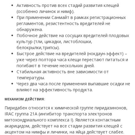
Активность против всех стадий развития клещей
(особенно личинок и нимф).
При применении Санмайт в рамках регистрационных
регламентов, резистентность вредителей не
обнаружена.
Побочное действие на сосущих вредителей плодовых
культур (тли, цикадки, листоблошки,
белокрылки,трипсы).
Быстрое действие на вредителей (нокдаун-эффект) –
уже через полтора часа клещи перестают питаться и
погибают в течение нескольких дней.
Стабильная активность вне зависимости от
температуры.
Через два часа после применения выпавшие осадки не
влияют на эффективность продукта.
МЕХАНИЗМ ДЕЙСТВИЯ:
Пиридабен относится к химической группе пиридазинонов,
IRAC группа 21А (ингибитор транспорта электронов
митохондриального комплекса I). Является контактным
акарицидом, действует на все стадии развития клещей с
акцентом на нимфы и личинки, на яйца действует слабее.